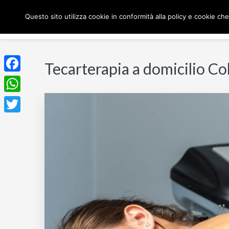
Passa
Passa
Questo sito utilizza cookie in conformità alla policy e cookie che
H
alla
al
navigazione
contenuto
TECARTERAPIA SEGRA
primaria
principale
Tecarterapia a domicilio 
Facebook
WhatsApp
Twitter