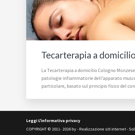
Tecarterapia a domicil
La Tecarterapia a domicilio Cologno Monzese
patologie infiammatorie dell’apparato muscolo
particolare, basato sul principio fisico del c
Leggi L'informativa privacy
COPYRIGHT © 2011- 2026 by -
Realizzazione siti internet
-
Sol