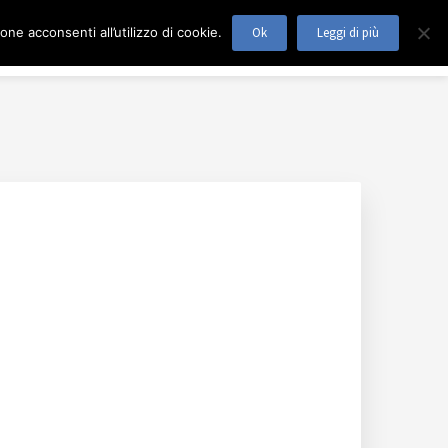
ne acconsenti all’utilizzo di cookie.
Ok
Leggi di più
TRATTAMENTI
DOVE SIAMO
CONTATTI